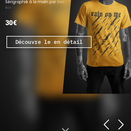
S
é
r
i
g
r
a
p
h
i
é
à
l
a
m
a
i
n
p
a
r
n
o
s
s
o
i
n
s
E
n
c
r
e
s
v
é
g
é
t
a
l
e
s
,
b
i
o
e
t
v
e
g
a
n
30€
Découvre le en détail