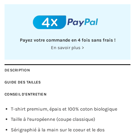
Items.
Your
total
is
0,00€
Payez votre commande en 4 fois sans frais !
En savoir plus >
DESCRIPTION
GUIDE DES TAILLES
CONSEIL D'ENTRETIEN
T-shirt premium, épais et 100% coton biologique
Taille à l’européenne (coupe classique)
Sérigraphié à la main sur le coeur et le dos