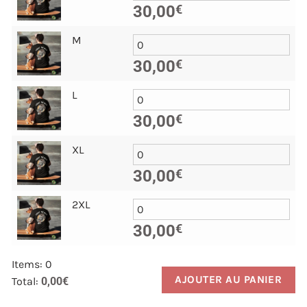
30,00
€
M
30,00
€
L
30,00
€
XL
30,00
€
2XL
30,00
€
Items
:
0
AJOUTER AU PANIER
Total
:
0,00€
0