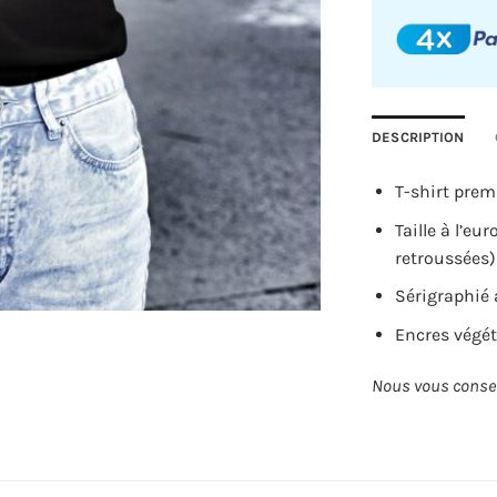
Your
total
is
0,00€
DESCRIPTION
T-shirt prem
Taille à l’e
retroussées)
Sérigraphié 
Encres végét
Nous vous conseil